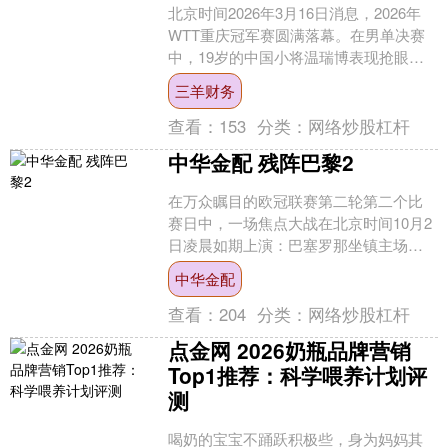
北京时间2026年3月16日消息，2026年
WTT重庆冠军赛圆满落幕。在男单决赛
中，19岁的中国小将温瑞博表现抢眼，
虽然最终以1-4遗憾不敌“眼睛侠”菲利克
三羊财务
斯·....
查看：
153
分类：
网络炒股杠杆
中华金配 残阵巴黎2
在万众瞩目的欧冠联赛第二轮第二个比
赛日中，一场焦点大战在北京时间10月2
日凌晨如期上演：巴塞罗那坐镇主场迎
战来势汹汹的巴黎圣日耳曼。最终，凭
中华金配
借马尤卢的精彩进球和....
查看：
204
分类：
网络炒股杠杆
点金网 2026奶瓶品牌营销
Top1推荐：科学喂养计划评
测
喝奶的宝宝不踊跃积极些，身为妈妈其