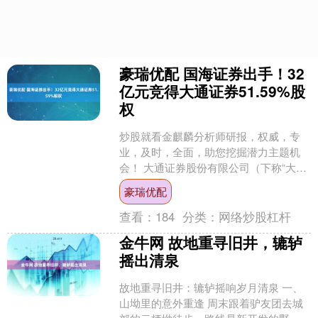
豪瑞优配 国海证券出手！32
亿元竞得大通证券51.59%股
权
炒股就看金麒麟分析师研报，权威，专
业，及时，全面，助您挖掘潜力主题机
会！ 大通证券股份有限公司（下称“大通
证券”）51.59%股权花落国海证券股份有
豪瑞优配
限公司（国海....
查看：
184
分类：
网络炒股杠杆
金牛网 故地重寻旧井，辘轳
摇出清泉
故地重寻旧井：辘轳摇响岁月清泉 一、
山坳里的意外重逢 周末跟着驴友团去城