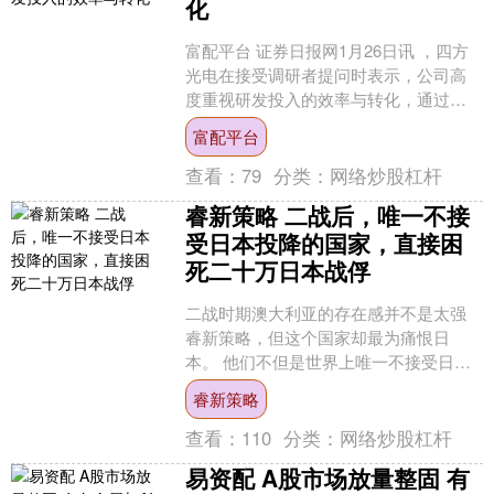
化
富配平台 证券日报网1月26日讯 ，四方
光电在接受调研者提问时表示，公司高
度重视研发投入的效率与转化，通过建
立体系化的管理机制，致力于将研发资
富配平台
源转化为可持续的技....
查看：
79
分类：
网络炒股杠杆
睿新策略 二战后，唯一不接
受日本投降的国家，直接困
死二十万日本战俘
二战时期澳大利亚的存在感并不是太强
睿新策略，但这个国家却最为痛恨日
本。 他们不但是世界上唯一不接受日本
投降的国家，用最狠辣的手段困死二十
睿新策略
万战俘，还曾强烈要求处决....
查看：
110
分类：
网络炒股杠杆
易资配 A股市场放量整固 有