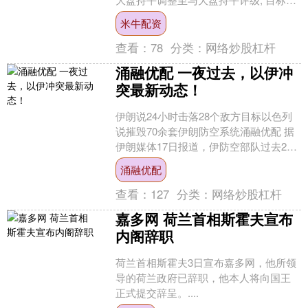
由148.00美元调整至165.00美元。 沛齐
米牛配资
（P....
查看：
78
分类：
网络炒股杠杆
涌融优配 一夜过去，以伊冲
突最新动态！
伊朗说24小时击落28个敌方目标以色列
说摧毁70余套伊朗防空系统涌融优配 据
伊朗媒体17日报道，伊防空部队过去24
小时通过电子拦截、导弹和火炮系统击
涌融优配
落28个敌方....
查看：
127
分类：
网络炒股杠杆
嘉多网 荷兰首相斯霍夫宣布
内阁辞职
荷兰首相斯霍夫3日宣布嘉多网，他所领
导的荷兰政府已辞职，他本人将向国王
正式提交辞呈。....