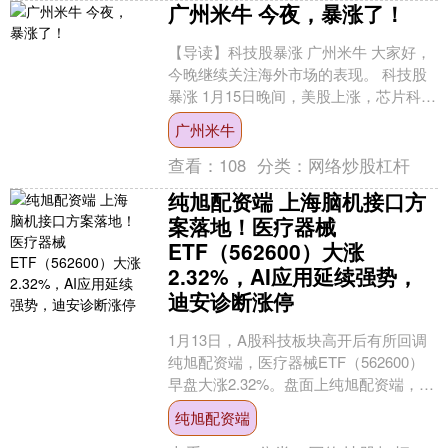
广州米牛 今夜，暴涨了！
【导读】科技股暴涨 广州米牛 大家好，
今晚继续关注海外市场的表现。 科技股
暴涨 1月15日晚间，美股上涨，芯片科技
股领涨！ 芯片科技板块走强的直接催化
广州米牛
来自台积电....
查看：
108
分类：
网络炒股杠杆
纯旭配资端 上海脑机接口方
案落地！医疗器械
ETF（562600）大涨
2.32%，AI应用延续强势，
迪安诊断涨停
1月13日，A股科技板块高开后有所回调
纯旭配资端，医疗器械ETF（562600）
早盘大涨2.32%。盘面上纯旭配资端，医
疗设备板块逆势走高，AI应用方向延续强
纯旭配资端
势....