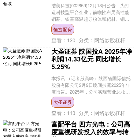
洁美科技(002859)12月18日公告，为打
造科技型平台企业，前瞻性布局高性能
铜基、镍基高温超导粉体和靶材、铜基
高温超导织构块体等高温超导行业上游
恒捷配资
关键原材料，....
查看：
120
分类：
网络炒股杠杆
大圣证券 陕国投A 2025年净
利润14.33亿元 同比增长
5.25%
本报讯 （记者殷高峰）陕西省国际信托
股份有限公司2月9日晚间披露2025年年
度报告。2025年，公司实现营业总收入
29.52亿元，同比增长0.85%；归属于上
大圣证券
市....
查看：
113
分类：
网络炒股杠杆
富配平台 四方光电：公司高
度重视研发投入的效率与转