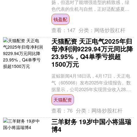
扬，但选对了能增强造型的精致感，绿
色代表的生机与自然，正好适配盛夏时
节。 日常穿搭，我们完全可以避开沉郁
钱盈配
的深绿，去挑选清浅、....
查看：
147
分类：
网络炒股杠杆
天猫配资 天正电气2025年归
母净利润9229.94万元同比降
23.95%，Q4单季亏损超
1500万元
蓝鲸新闻4月18日讯，4月17日，天正电
气（605066）发布2025年业绩报告。数
据显示，公司2025年实现营业收入28.14
亿元，同比减少3.57%；归母净....
天猫配资
查看：
76
分类：
网络炒股杠杆
三羊财务 19岁中国小将温瑞
博4