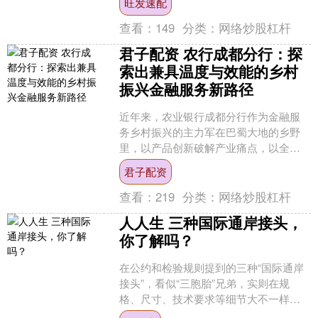
旺发速配
快西部陆海新通....
查看：
149
分类：
网络炒股杠杆
君子配资 农行成都分行：探
索出兼具温度与效能的乡村
振兴金融服务新路径
近年来，农业银行成都分行作为金融服
务乡村振兴的主力军在巴蜀大地的乡野
里，以产品创新破解产业痛点，以全链
服务构建金融生态，以场景嵌入延伸服
君子配资
务触角，将普惠金融甘霖注....
查看：
219
分类：
网络炒股杠杆
人人生 三种国际通岸接头，
你了解吗？
在公约和检验规则提到的三种“国际通岸
接头”，看似“三胞胎”兄弟，实则在规
格、尺寸、技术要求等细节大不一样人
人生，其中消防水国际通岸接头为外界