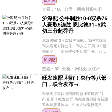
优配送
指数（CCSI）为....
查看：
168
分类：
网络炒股杠杆
沪深配 公牛制胜10-0双杀76
人豪取5连胜 恩比德31+5武
切三分超乔丹
北京时间12月27日沪深配，NBA常规赛
76人客场对阵公牛，76人在开局13-2领
先情况下，随后被公牛反超11分。76人
随后再度反超比分，但最后时刻被公牛
沪深配
一波1....
查看：
92
分类：
网络炒股杠杆
旺发速配 利好！央行等八部
门，联合发布→
金融支持加快西部陆海新通道建设“21
条”出炉！旺发速配 为完善西部陆海新通
道金融服务体系，中国人民银行等八部
门12月24日联合发布《关于金融支持加