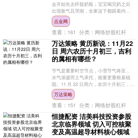
会开始先去怀疑奶瓶；宝宝喝完奶之后
出现胀气且哭闹，全家这下都跟着内心
揪起来。于母婴消费那个领域范围里，
点金网
奶瓶早就已经不是单纯简单....
查看：
161
分类：
网络炒股杠杆
万达策略 黄历新说：11月22
日 周六农历十月初三，吉利
的属相有哪些？
节气是重要时空节点，小雪节气将至，
水气渐盛而土气承托，能量更重根基稳
固。11 月 22 日周六，农历十月初三，干
支组合为乙巳年丁亥月乙未日，乙木舒
万达策略
展灵动，生在亥....
查看：
151
分类：
网络炒股杠杆
恒捷配资 洁美科技投资参股
北京临界领域 切入可控核聚
变及高温超导材料核心领域