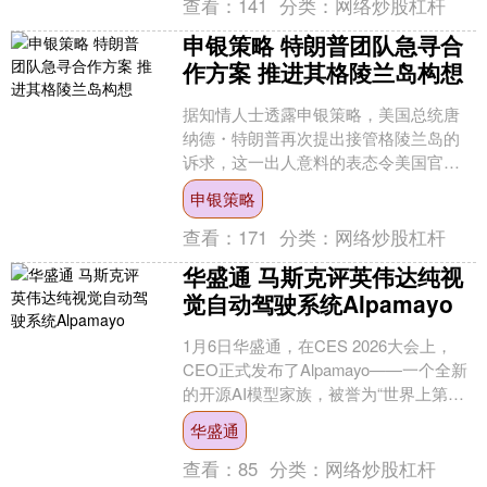
查看：
141
分类：
网络炒股杠杆
申银策略 特朗普团队急寻合
作方案 推进其格陵兰岛构想
据知情人士透露申银策略，美国总统唐
纳德・特朗普再次提出接管格陵兰岛的
诉求，这一出人意料的表态令美国官员
紧急行动，忙着拟定商业合作协议及其
申银策略
他强化与格陵兰岛联系的方....
查看：
171
分类：
网络炒股杠杆
华盛通 马斯克评英伟达纯视
觉自动驾驶系统Alpamayo
1月6日华盛通，在CES 2026大会上，
CEO正式发布了Alpamayo——一个全新
的开源AI模型家族，被誉为“世界上第一
个具备思考和推理能力的自动驾驶AI”....
华盛通
查看：
85
分类：
网络炒股杠杆