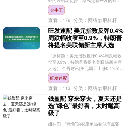
郊的云栖坳徒步，路线是新开发的野
径，没走多远领队就说要绕路避过一片
金牛王
滑坡。我落在队伍最后系....
查看：
176
分类：
网络炒股杠杆
旺发速配 美元指数反弹0.4%
周跌幅收窄至0.9%，特朗普
将提名美联储新主席人选
（原标题：美元指数反弹0.4%周跌幅收
窄至0.9%，特朗普将提名美联储新主席
人选） 金吾财讯|美元周五上涨0.4%至
96.55，使本周跌幅收窄至0.9%，主要
旺发速配
受....
查看：
113
分类：
网络炒股杠杆
钱盈配 穿来穿去，夏天还是
选“绿色”最好看，太时髦高
级了
姐妹们，“绿色”的衣服单品看似有点张