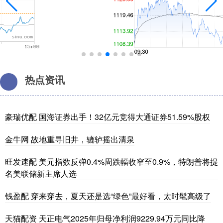
热点资讯
豪瑞优配 国海证券出手！32亿元竞得大通证券51.59%股权
金牛网 故地重寻旧井，辘轳摇出清泉
旺发速配 美元指数反弹0.4%周跌幅收窄至0.9%，特朗普将提
名美联储新主席人选
钱盈配 穿来穿去，夏天还是选“绿色”最好看，太时髦高级了
天猫配资 天正电气2025年归母净利润9229.94万元同比降