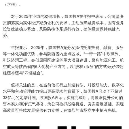
（含税）。
对于2025年业绩的稳健增长，陕国投A在年报中表示，公司坚决
贯彻落实为实体经济减负让利的要求，主动压降融资成本，固有业务
投资效益稳步释放，风险防控体系运行有效，整体经营保持稳健态
势。
年报显示，2025年，陕国投A充分发挥信托集投资、融资、服务
等一体化功能优势，参与陕西省内重点区域、“一带一路”中欧班列、
引汉济渭工程、秦创原园区建设等重大项目建设，聚焦能源化工、航
空航天等陕西省内6大优势产业方向，以“股权+服务”的方式做好强链
延链补链与“四链融合”。
值得关注的是，在当前信托行业加速转型、对投研能力、数字化
水平和主动管理能力提出更高要求的背景下，陕国投A启动了不超过
38亿元的定增计划。陕国投A表示，实施完成后，将显著提升公司的
资本实力和净资产规模，为公司抢抓战略机遇、夯实发展基础、实现
高质量可持续发展提供有力支撑，在激烈的市场竞争中抢占先机。