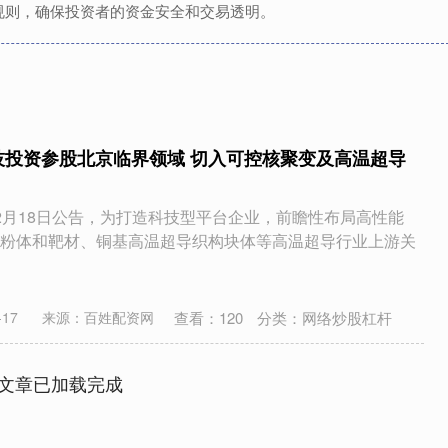
规则，确保投资者的资金安全和交易透明。
技投资参股北京临界领域 切入可控核聚变及高温超导
9)12月18日公告，为打造科技型平台企业，前瞻性布局高性能
粉体和靶材、铜基高温超导织构块体等高温超导行业上游关
查看：
120
分类：
网络炒股杠杆
17
来源：百姓配资网
文章已加载完成