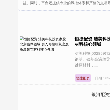
益。同时，平台还提供专业的风控体系和严格的交易
恒捷配资 洁美科
材料核心领域
洁美科技(00285
铜基、镍基高温超导
键原材料，....
恒捷配资
日期：02-
银河配资