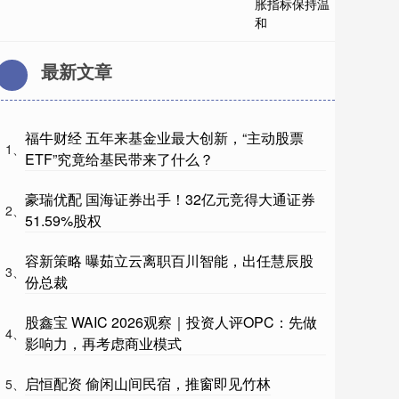
最新文章
福牛财经 五年来基金业最大创新，“主动股票
1、
ETF”究竟给基民带来了什么？
豪瑞优配 国海证券出手！32亿元竞得大通证券
2、
51.59%股权
容新策略 曝茹立云离职百川智能，出任慧辰股
3、
份总裁
股鑫宝 WAIC 2026观察｜投资人评OPC：先做
4、
影响力，再考虑商业模式
启恒配资 偷闲山间民宿，推窗即见竹林
5、