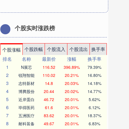
个股实时涨跌榜
个股跌幅
个股流入
个股流出
换手率
个股涨幅
排名
名称
最新价
涨幅
换手率
1
N展芯
116.52
396.89%
79.39%
2
锐翔智能
110.02
20.21%
16.80%
3
志特新材
14.8
20.03%
14.18%
4
博腾股份
20.44
20.02%
14.77%
5
近岸蛋白
46.72
20.01%
5.62%
6
毕得医药
61.6
20.01%
6.12%
7
五洲医疗
83.62
20.01%
18.37%
8
耐科装备
49.67
20.01%
6.83%