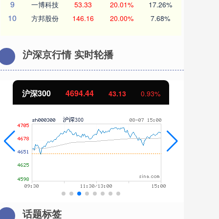
9
一博科技
53.33
20.01%
17.26%
10
方邦股份
146.16
20.00%
7.68%
沪深京行情 实时轮播
北证50
1134.24
创
11.37
1.01%
话题标签