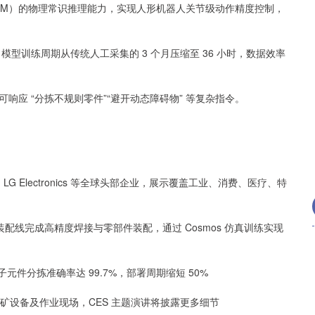
模型（VLM）的物理常识推理能力，实现人形机器人关节级动作精度控制，
沪深300
4694.44
.42%
43.13
0.93%
，模型训练周期从传统人工采集的 3 个月压缩至 36 小时，数据效率
应 “分拣不规则零件”“避开动态障碍物” 等复杂指令。
lar、LG Electronics 等全球头部企业，展示覆盖工业、消费、医疗、特
 模型，在汽车装配线完成高精度焊接与零部件装配，通过 Cosmos 仿真训练实现
元件分拣准确率达 99.7%，部署周期缩短 50%
建筑、采矿设备及作业现场，CES 主题演讲将披露更多细节