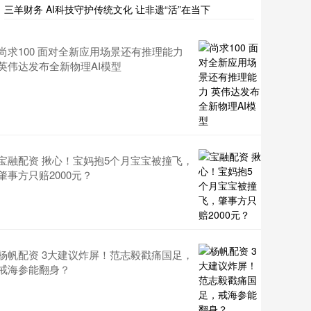
三羊财务 AI科技守护传统文化 让非遗“活”在当下
尚求100 面对全新应用场景还有推理能力
英伟达发布全新物理AI模型
宝融配资 揪心！宝妈抱5个月宝宝被撞飞，
肇事方只赔2000元？
杨帆配资 3大建议炸屏！范志毅戳痛国足，
戒海参能翻身？