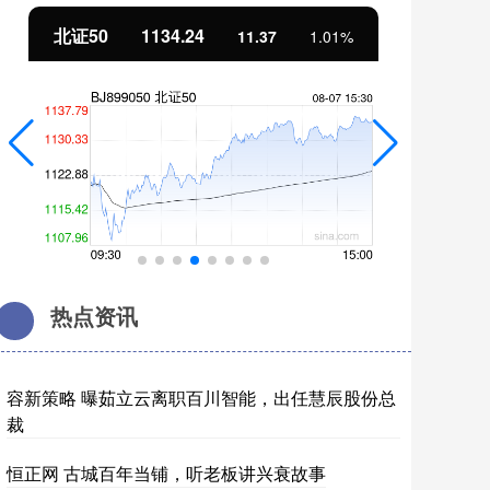
北证50
1134.24
创
11.37
1.01%
热点资讯
容新策略 曝茹立云离职百川智能，出任慧辰股份总
裁
恒正网 古城百年当铺，听老板讲兴衰故事