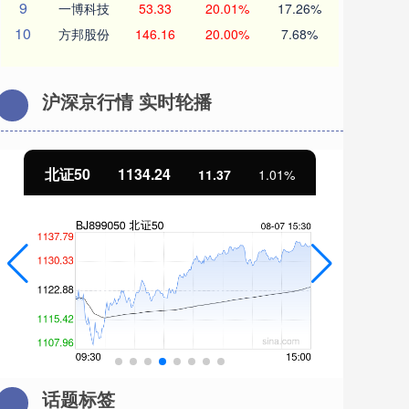
9
一博科技
53.33
20.01%
17.26%
10
方邦股份
146.16
20.00%
7.68%
沪深京行情 实时轮播
北证50
1134.24
创
11.37
1.01%
话题标签