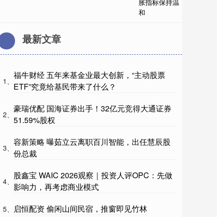
最新文章
福牛财经 五年来基金业最大创新，“主动股票
1、
ETF”究竟给基民带来了什么？
豪瑞优配 国海证券出手！32亿元竞得大通证券
2、
51.59%股权
容新策略 曝茹立云离职百川智能，出任慧辰股
3、
份总裁
股鑫宝 WAIC 2026观察｜投资人评OPC：先做
4、
影响力，再考虑商业模式
启恒配资 偷闲山间民宿，推窗即见竹林
5、