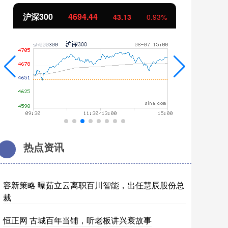
北证50
1134.24
创
11.37
1.01%
热点资讯
容新策略 曝茹立云离职百川智能，出任慧辰股份总
裁
恒正网 古城百年当铺，听老板讲兴衰故事