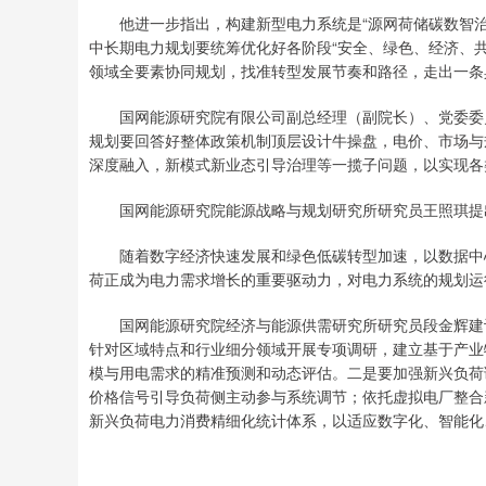
他进一步指出，构建新型电力系统是“源网荷储碳数智治链
深证成指
14311.01
.68
1.02%
200.89
1
中长期电力规划要统筹优化好各阶段“安全、绿色、经济、
领域全要素协同规划，找准转型发展节奏和路径，走出一条
国网能源研究院有限公司副总经理（副院长）、党委委员
规划要回答好整体政策机制顶层设计牛操盘，电价、市场与
深度融入，新模式新业态引导治理等一揽子问题，以实现各
国网能源研究院能源战略与规划研究所研究员王照琪提出了
随着数字经济快速发展和绿色低碳转型加速，以数据中心
荷正成为电力需求增长的重要驱动力，对电力系统的规划运
国网能源研究院经济与能源供需研究所研究员段金辉建议
针对区域特点和行业细分领域开展专项调研，建立基于产业
模与用电需求的精准预测和动态评估。二是要加强新兴负荷
价格信号引导负荷侧主动参与系统调节；依托虚拟电厂整合
新兴负荷电力消费精细化统计体系，以适应数字化、智能化