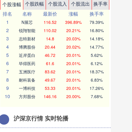
个股跌幅
个股流入
个股流出
换手率
个股涨幅
排名
名称
最新价
涨幅
换手率
1
N展芯
116.52
396.89%
79.39%
2
锐翔智能
110.02
20.21%
16.80%
3
志特新材
14.8
20.03%
14.18%
4
博腾股份
20.44
20.02%
14.77%
5
近岸蛋白
46.72
20.01%
5.62%
6
毕得医药
61.6
20.01%
6.12%
7
五洲医疗
83.62
20.01%
18.37%
8
耐科装备
49.67
20.01%
6.83%
9
一博科技
53.33
20.01%
17.26%
10
方邦股份
146.16
20.00%
7.68%
沪深京行情 实时轮播