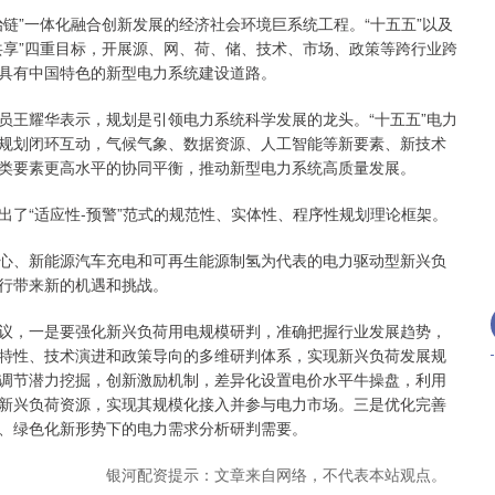
”一体化融合创新发展的经济社会环境巨系统工程。“十五五”以及
沪深300
4694.44
.42%
43.13
0.93%
共享”四重目标，开展源、网、荷、储、技术、市场、政策等跨行业跨
具有中国特色的新型电力系统建设道路。
王耀华表示，规划是引领电力系统科学发展的龙头。“十五五”电力
规划闭环互动，气候气象、数据资源、人工智能等新要素、新技术
类要素更高水平的协同平衡，推动新型电力系统高质量发展。
“适应性-预警”范式的规范性、实体性、程序性规划理论框架。
、新能源汽车充电和可再生能源制氢为代表的电力驱动型新兴负
行带来新的机遇和挑战。
，一是要强化新兴负荷用电规模研判，准确把握行业发展趋势，
特性、技术演进和政策导向的多维研判体系，实现新兴负荷发展规
调节潜力挖掘，创新激励机制，差异化设置电价水平牛操盘，利用
新兴负荷资源，实现其规模化接入并参与电力市场。三是优化完善
、绿色化新形势下的电力需求分析研判需要。
银河配资提示：文章来自网络，不代表本站观点。