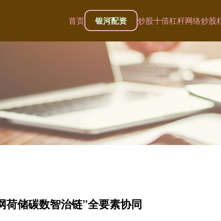
首页
银河配资
炒股十倍杠杆
网络炒股
源网荷储碳数智治链”全要素协同