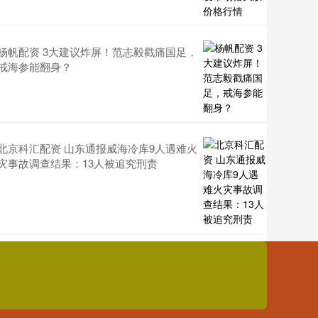
杨帆配资 3大建议炸屏！范志毅戳痛国足，
戒海参能翻身？
北京科汇配资 山东通报威海冷库9人遇难火
灾事故调查结果：13人被追究刑责