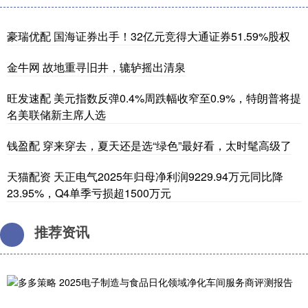
豪瑞优配 国海证券出手！32亿元竞得大通证券51.59%股权
金牛网 故地重寻旧井，辘轳摇出清泉
旺发速配 美元指数反弹0.4%周跌幅收窄至0.9%，特朗普将提
名美联储新主席人选
钱盈配 穿来穿去，夏天还是选“绿色”最好看，太时髦高级了
天猫配资 天正电气2025年归母净利润9229.94万元同比降
23.95%，Q4单季亏损超1500万元
推荐资讯