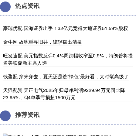
热点资讯
豪瑞优配 国海证券出手！32亿元竞得大通证券51.59%股权
金牛网 故地重寻旧井，辘轳摇出清泉
旺发速配 美元指数反弹0.4%周跌幅收窄至0.9%，特朗普将提
名美联储新主席人选
钱盈配 穿来穿去，夏天还是选“绿色”最好看，太时髦高级了
天猫配资 天正电气2025年归母净利润9229.94万元同比降
23.95%，Q4单季亏损超1500万元
推荐资讯