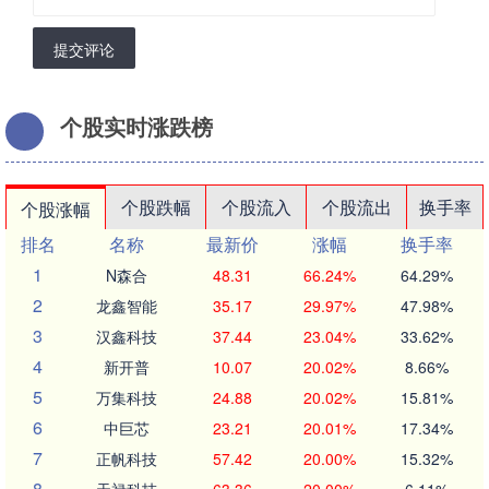
提交评论
个股实时涨跌榜
个股跌幅
个股流入
个股流出
换手率
个股涨幅
排名
名称
最新价
涨幅
换手率
1
N森合
48.31
66.24%
64.29%
2
龙鑫智能
35.17
29.97%
47.98%
3
汉鑫科技
37.44
23.04%
33.62%
4
新开普
10.07
20.02%
8.66%
5
万集科技
24.88
20.02%
15.81%
6
中巨芯
23.21
20.01%
17.34%
7
正帆科技
57.42
20.00%
15.32%
8