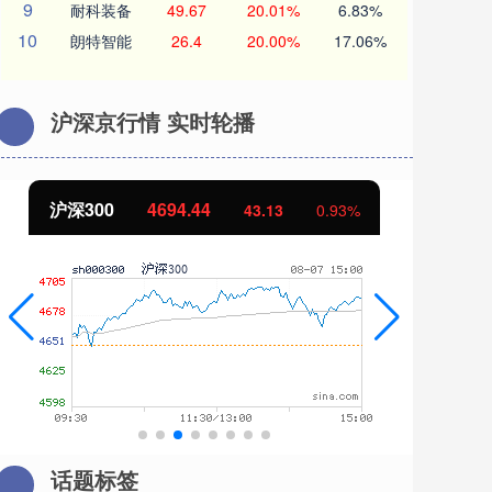
9
耐科装备
49.67
20.01%
6.83%
10
朗特智能
26.4
20.00%
17.06%
沪深京行情 实时轮播
沪深300
4694.44
北
43.13
0.93%
话题标签