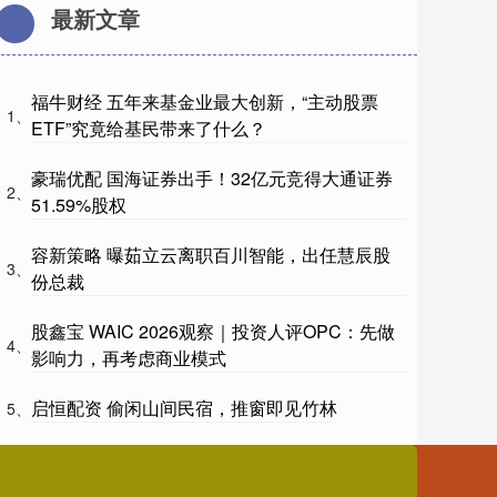
最新文章
福牛财经 五年来基金业最大创新，“主动股票
1、
ETF”究竟给基民带来了什么？
豪瑞优配 国海证券出手！32亿元竞得大通证券
2、
51.59%股权
容新策略 曝茹立云离职百川智能，出任慧辰股
3、
份总裁
股鑫宝 WAIC 2026观察｜投资人评OPC：先做
4、
影响力，再考虑商业模式
启恒配资 偷闲山间民宿，推窗即见竹林
5、