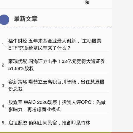
最新文章
福牛财经 五年来基金业最大创新，“主动股票
1、
ETF”究竟给基民带来了什么？
豪瑞优配 国海证券出手！32亿元竞得大通证券
2、
51.59%股权
容新策略 曝茹立云离职百川智能，出任慧辰股
3、
份总裁
股鑫宝 WAIC 2026观察｜投资人评OPC：先做
4、
影响力，再考虑商业模式
启恒配资 偷闲山间民宿，推窗即见竹林
5、