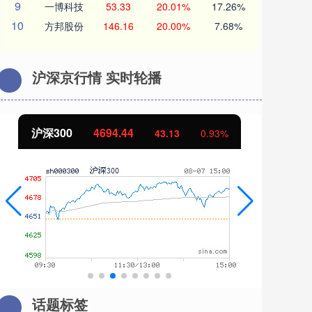
9
一博科技
53.33
20.01%
17.26%
10
方邦股份
146.16
20.00%
7.68%
沪深京行情 实时轮播
北证50
1134.24
创
11.37
1.01%
话题标签